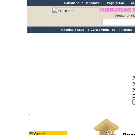
Partouche
:
Rencontre
:
Page perso
:
ca
FAITES DE L'ARGENT EN EFFECTUANT VO
Ajouter un sit
machine a sous
:
Cartes virtuelles
:
Forums
Accueil