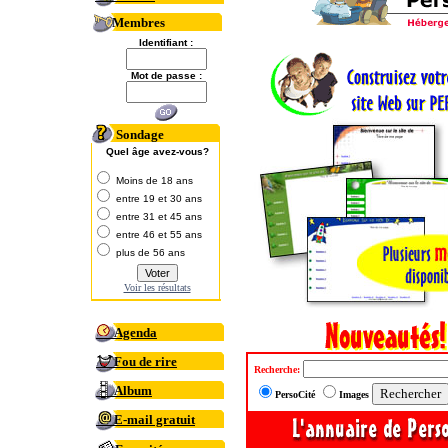
Membres
Identifiant :
Mot de passe :
Sondage
Quel âge avez-vous?
Moins de 18 ans
entre 19 et 30 ans
entre 31 et 45 ans
entre 46 et 55 ans
plus de 56 ans
Voir les résultats
Agenda
Fou de rire
Recherche:
Album
PersoCité
Images
E-mail gratuit