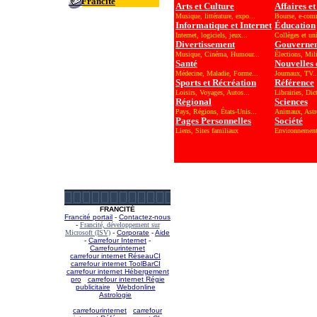
Francité
Arts et Culture
Affaires e
Musique, littérature, expo...
Bourse, e-com
Informatique et Internet
Éducation
Internet, logiciels, jeux...
Collèges et uni
Divertissement
Gouverne
Musique, Cinéma, Humour...
Élections, Mili
Santé
Nouvelles 
Médecine, Maladie, Forme...
Journaux, TV..
Sports et Récréation
Référence
Loisirs, Voyages, Autos...
Librairies, Dic
Régional
Sciences
Pays, Régions, États-Unis...
Animaux, Astr
Pages Personnelles
Société
Liens, Sites familiaux
Environnement,
FRANCITÉ
Francité portail
-
Contactez-nous
-
Francité, développement sur
Microsoft (ISV)
-
Corporate
-
Aide
-
Carrefour Internet
-
Carrefourinternet
carrefour internet RéseauCI
-
carrefour internet ToolBarCI
-
carrefour internet Hébergement
pro
-
carrefour internet Régie
publicitaire
-
Webdonline
-
Astrologie
-
carrefourinternet
-
carrefour