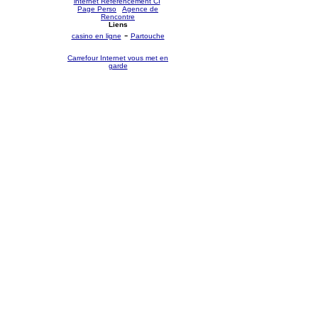
internet Référencement CI
-
Page Perso
-
Agence de
Rencontre
Liens
-
casino en ligne
Partouche
Carrefour Internet vous met en
garde