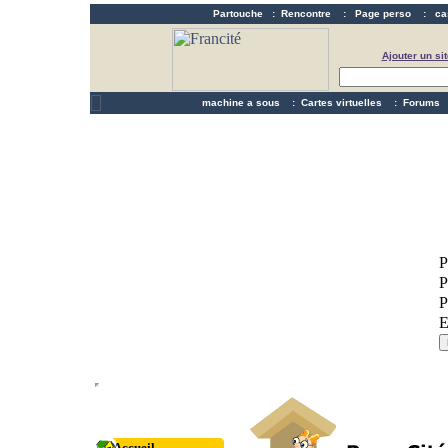
Partouche
:
Rencontre
:
Page perso
:
ca
Ajouter un sit
machine a sous
:
Cartes virtuelles
:
Forums
Accueil