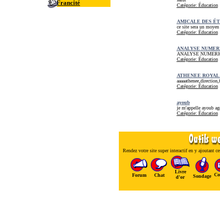
Francité
Catégorie: Éducation
AMICALE DES É
ce site sera un moyen 
Catégorie: Éducation
ANALYSE NUMER
ANALYSE NUMERIQ
Catégorie: Éducation
ATHENEE ROYAL 
aaaaathenee,direction
Catégorie: Éducation
ayoub
je m'appelle ayoub ag
Catégorie: Éducation
Rendez votre site super interactif en y ajoutant ces
Livre
Co
Forum
Chat
Sondage
d'or