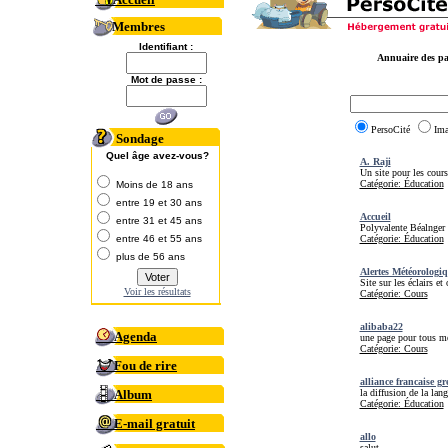
Membres
Identifiant :
Annuaire des pa
Mot de passe :
PersoCité
Im
Sondage
Quel âge avez-vous?
A. Raji
Un site pour les cours
Catégorie: Éducation
Moins de 18 ans
entre 19 et 30 ans
Accueil
entre 31 et 45 ans
Polyvalente Béalnger 
entre 46 et 55 ans
Catégorie: Éducation
plus de 56 ans
Alertes Météorologi
Site sur les éclairs et
Voir les résultats
Catégorie: Cours
alibaba22
Agenda
une page pour tous me
Catégorie: Cours
Fou de rire
alliance francaise g
Album
la diffusion de la lan
Catégorie: Éducation
E-mail gratuit
allo
salut