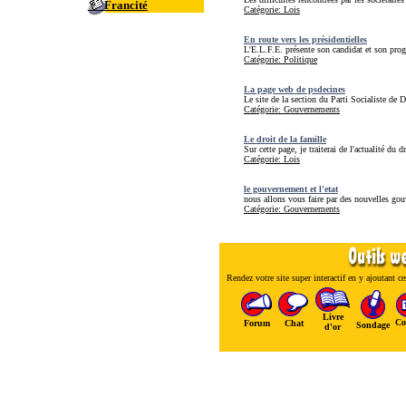
Francité
Catégorie: Lois
En route vers les présidentielles
L'E.L.F.E. présente son candidat et son pro
Catégorie: Politique
La page web de psdecines
Le site de la section du Parti Socialiste de 
Catégorie: Gouvernements
Le droit de la famille
Sur cette page, je traiterai de l'actualité du d
Catégorie: Lois
le gouvernement et l'etat
nous allons vous faire par des nouvelles gouv
Catégorie: Gouvernements
Rendez votre site super interactif en y ajoutant ces
Livre
Co
Forum
Chat
Sondage
d'or