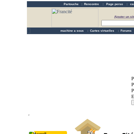
Partouche
:
Rencontre
:
Page perso
:
ca
Ajouter un sit
machine a sous
:
Cartes virtuelles
:
Forums
Accueil