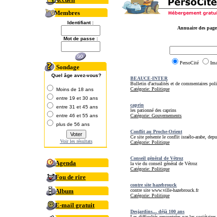
Membres
Identifiant :
Annuaire des pages
Mot de passe :
PersoCité
Im
Sondage
Quel âge avez-vous?
BEAUCE-INTER
Bulletin d'actualités et de commentaires pol
Catégorie: Politique
Moins de 18 ans
entre 19 et 30 ans
caprin
entre 31 et 45 ans
les pationné des caprins
entre 46 et 55 ans
Catégorie: Gouvernements
plus de 56 ans
Conflit au Proche-Orient
Ce site présente le conflit israélo-arabe, d
Voir les résultats
Catégorie: Politique
Conseil général de Vétroz
Agenda
la vie du conseil général de Vétroz
Catégorie: Politique
Fou de rire
contre site hazebrouck
Album
contre site www.ville-hazebrouck.fr
Catégorie: Politique
E-mail gratuit
Desjardins... déjà 100 ans
Les difficultés rencontrées par les sociétaires