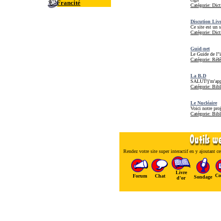
Francité
Catégorie: Dict
Discution Liv
Ce site est un 
Catégorie: Dict
Guid-net
Le Guide de l''i
Catégorie: Réfé
La B.D
SALUT!j'm'app
Catégorie: Bib
Le Nucléaire
Voici notre pro
Catégorie: Bib
Rendez votre site super interactif en y ajoutant ces
Livre
Co
Forum
Chat
Sondage
d'or