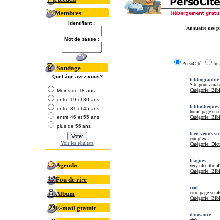
Membres
Identifiant :
Annuaire des pa
Mot de passe :
PersoCité
Im
Sondage
Quel âge avez-vous?
bibliographie
Site pour amate
Catégorie: Bib
Moins de 18 ans
entre 19 et 30 ans
bibliotheques 
entre 31 et 45 ans
home page en e
entre 46 et 55 ans
Catégorie: Bib
plus de 56 ans
bien venus su
complex
Voir les résultats
Catégorie: Dict
blagues
Agenda
very nice for al
Catégorie: Bib
Fou de rire
cool
Album
cette page ser
Catégorie: Bib
E-mail gratuit
dinosaure
cfgh