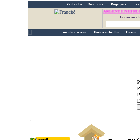
Partouche
:
Rencontre
:
Page perso
:
ca
FAITES DE L'ARGENT EN EFFECT
Ajouter un sit
machine a sous
:
Cartes virtuelles
:
Forums
Accueil