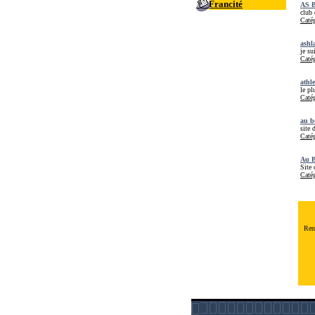
Francité
AS B
club
Catég
ashl
je su
Catég
athle
le pl
Catég
au b
site 
Catég
Au B
Site 
Catég
Rend