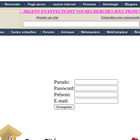
:
Rencontre
:
Page perso
:
casino internet
:
Femmes
:
Astrologie
:
Blagues
TES DE L'ARGENT EN EFFECTUANT VOS RECHERCHES AVEC FRANCIT
Ajouter un site
Consultez nos nouveauté
ous
:
Cartes virtuelles
:
Forums
:
Animaux
:
Webmasters
:
WebCompteur
:
Rés