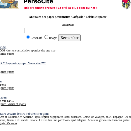
Annuaire des pages personnelles
Catégorie "Loisirs et sports"
Recherche
PersoCité
Images
QODS
S c'est une association sportive des arts mar
orie: Sports
là !! Page web sympa. Venez vite !!!!!
orie: Sports
on
perso
orie: Sports
ation
m vue par ...
orie: Loisirs et sports
aire voyages loisirs hobbies shopping
ces et Tourisme en Autriche, Tyrol région zugspitze zillertal achensee. Carnet de voyages, soleil Espagne iles d
que, Tenerife et Grande Canarie. Loisirs feminin patchwork quilt blagues. Annuaire generaliste Francais gratuit 
orie: Vacances