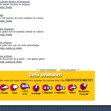
arbiere Basket Avignonnais
 de basket Feminin en Avignon
orie: Sports
akh
is trés heureux de votre confiance de vouloir
orie: Sports
tics frameries
us grand club de baseball softball de walloni
orie: Sports
on pêcheur
de peche avec une tres belle photothèque.
orie: Loisirs et sports
on pêcheur
de découverte de la pêche + une galerie photo
orie: Loisirs et sports
<<
Pages précédente
Pages suivantes
>>
GRATUITEMENT!
ez votre site super interactif en y ajoutant ces services tout à fait
Livre
Recherche
Compteur
Compteur+
Webd
Forum
Chat
Sondage
d'or
Francité