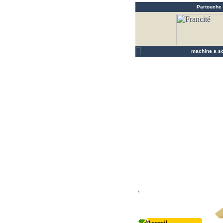
Partouche
FAI
machine a s
Accueil