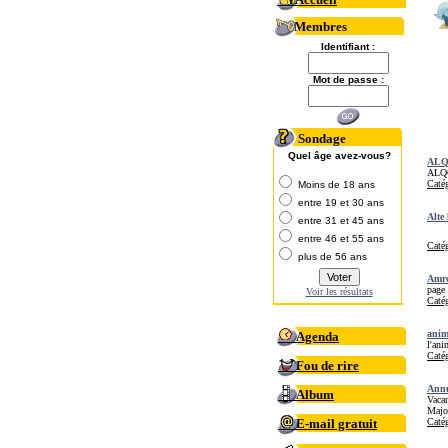
Membres
Identifiant :
Mot de passe :
Sondage
Quel âge avez-vous?
AL
ALQOD
Catég
Moins de 18 ans
entre 19 et 30 ans
Alte 
entre 31 et 45 ans
entre 46 et 55 ans
Catég
plus de 56 ans
Amr
page 
Voir les résultats
Catég
anim
Agenda
l'ani
Catég
Fou de rire
Annu
Album
Vacan
Major
E-mail gratuit
Catég