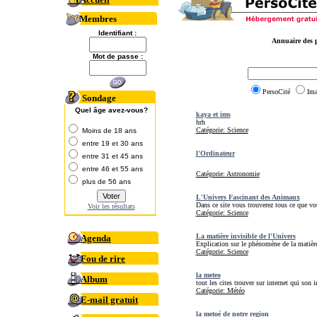
Membres
Identifiant :
Annuaire des p
Mot de passe :
PersoCité
Im
Sondage
Quel âge avez-vous?
kaya et ims
hrh
Catégorie: Science
Moins de 18 ans
entre 19 et 30 ans
l'Ordinateur
entre 31 et 45 ans
entre 46 et 55 ans
Catégorie: Astronomie
plus de 56 ans
L'Univers Fascinant des Animaux
Dans ce site vous trouverez tous ce que vo
Voir les résultats
Catégorie: Science
La matière invisible de l'Univers
Agenda
Explication sur le phénomène de la matière
Catégorie: Science
Fou de rire
la meteo
Album
tout les cites trouver sur internet qui son i
Catégorie: Météo
E-mail gratuit
la metoé de notre region