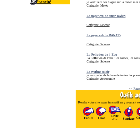
Francité
je veux faire des blague sur la meteo mes d
Catégorie: Météo
La page web de omar_lavieri
Catégorie: Science
La page web de RANA75
Catégorie: Science
La Pollution de l' Eau
La Pollution de l'eau : les causes, les cons
Catégorie: Science
Le système solair
je vais parler de la lune de toutes les planè
Catégorie: Astronomie
<<
Pages
Rendez votre site super interactif en y ajoutant ces
Livre
Co
Forum
Chat
Sondage
d'or