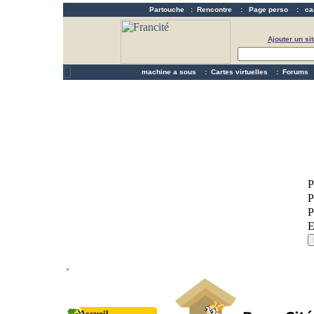
Partouche
:
Rencontre
:
Page perso
:
ca
Ajouter un sit
machine a sous
:
Cartes virtuelles
:
Forums
Accueil