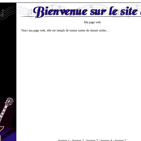
Ma page web
Voici ma page web, elle est rempli de toutes sortes de choses utiles...
bouton 1
-
bouton 2
-
bouton 3
-
bouton 4
-
bouton 5