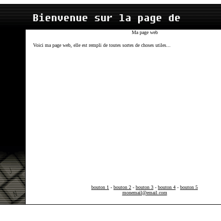
Ma page web
Voici ma page web, elle est rempli de toutes sortes de choses utiles...
bouton 1
-
bouton 2
-
bouton 3
-
bouton 4
-
bouton 5
monemail@email.com