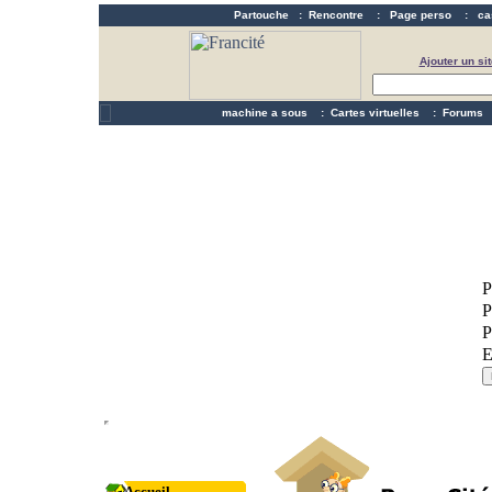
Partouche
:
Rencontre
:
Page perso
:
ca
Ajouter un sit
machine a sous
:
Cartes virtuelles
:
Forums
Accueil