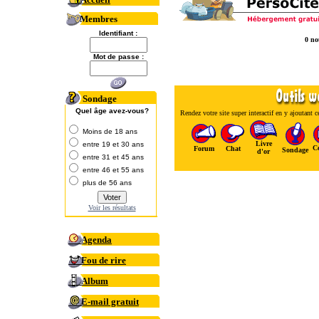
Membres
Identifiant :
0 no
Mot de passe :
Sondage
Quel âge avez-vous?
Rendez votre site super interactif en y ajoutant ce
Moins de 18 ans
Livre
entre 19 et 30 ans
C
Forum
Chat
Sondage
d'or
entre 31 et 45 ans
entre 46 et 55 ans
plus de 56 ans
Voir les résultats
Agenda
Fou de rire
Album
E-mail gratuit