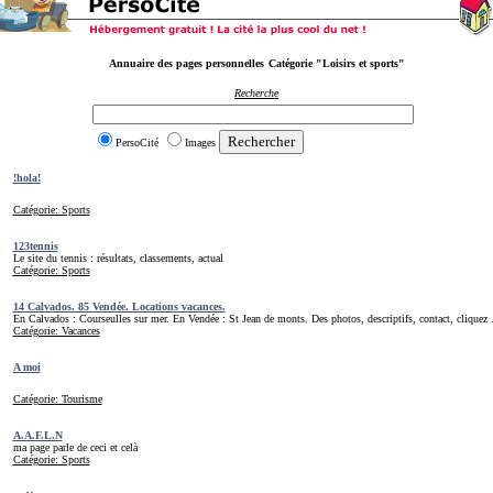
Annuaire des pages personnelles
Catégorie "Loisirs et sports"
Recherche
PersoCité
Images
!hola!
Catégorie: Sports
123tennis
Le site du tennis : résultats, classements, actual
Catégorie: Sports
14 Calvados. 85 Vendée. Locations vacances.
En Calvados : Courseulles sur mer. En Vendée : St Jean de monts. Des photos, descriptifs, contact, cliquez .
Catégorie: Vacances
A moi
Catégorie: Tourisme
A.A.F.L.N
ma page parle de ceci et celà
Catégorie: Sports