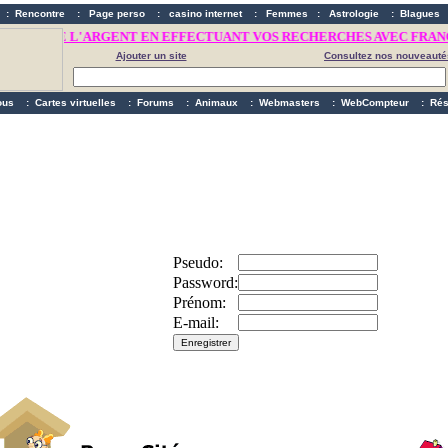
:
Rencontre
:
Page perso
:
casino internet
:
Femmes
:
Astrologie
:
Blagues
ITES DE L'ARGENT EN EFFECTUANT VOS RECHERCHES AVEC FRANCI
Ajouter un site
Consultez nos nouveauté
ous
:
Cartes virtuelles
:
Forums
:
Animaux
:
Webmasters
:
WebCompteur
:
Rés