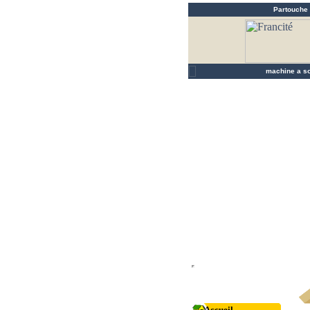
Partouche
FA
machine a s
Accueil