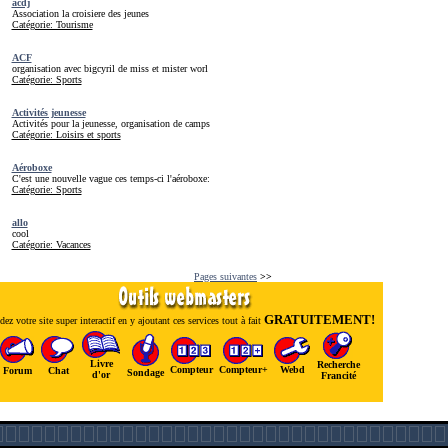
acdj
Association la croisiere des jeunes
Catégorie: Tourisme
ACF
organisation avec bigcyril de miss et mister worl
Catégorie: Sports
Activités jeunesse
Activités pour la jeunesse, organisation de camps
Catégorie: Loisirs et sports
Aéroboxe
C'est une nouvelle vague ces temps-ci l'aéroboxe:
Catégorie: Sports
allo
cool
Catégorie: Vacances
Pages suivantes
>>
GRATUITEMENT!
ez votre site super interactif en y ajoutant ces services tout à fait
Livre
Recherche
Compteur
Compteur+
Webd
Forum
Chat
Sondage
d'or
Francité