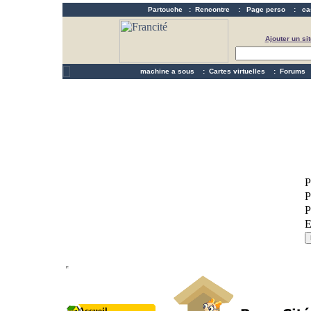
Partouche
:
Rencontre
:
Page perso
:
ca
Ajouter un sit
machine a sous
:
Cartes virtuelles
:
Forums
Accueil