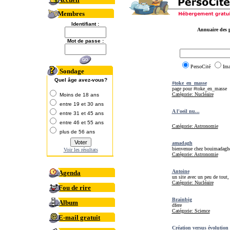
Membres
Identifiant :
Annuaire des p
Mot de passe :
PersoCité
Im
Sondage
Quel âge avez-vous?
#toke_en_masse
page pour #toke_en_masse
Catégorie: Nucléaire
Moins de 18 ans
entre 19 et 30 ans
A l'oeil nu...
entre 31 et 45 ans
entre 46 et 55 ans
Catégorie: Astronomie
plus de 56 ans
amadagh
bienvenue chez bouimadagh
Voir les résultats
Catégorie: Astronomie
Antoine
Agenda
un site avec un peu de tout, 
Catégorie: Nucléaire
Fou de rire
Brainbig
Album
dfere
Catégorie: Science
E-mail gratuit
Création versus évolution