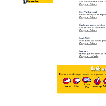
Francité
Site pro-créationniste sur l'o
Catégorie: Science
Eric Vaillancourt
Photos de voyage en Républi
Catégorie: Science
Évolution contre création
Site au sujet du débat entre l
Catégorie: Science
GALAXIE
Mise à jour des travaux pers
Catégorie: Science
Irenicus
site qui parle de chose de 
Catégorie: Nucléaire
Rendez votre site super interactif en y ajoutant ces
Livre
Co
Forum
Chat
Sondage
d'or